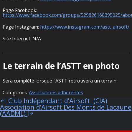
Page Facebook:
https://www.facebook.com/groups/529826160395025/abo
Page Instagram:
https://www.instagram.com/astt_airsoft/
Site Internet: N/A
Le terrain de l’ASTT en photo
Sera complété lorsque l’ASTT retrouvera un terrain
Catégories:
Associations adhérentes
Club Indépendant d’Airsoft (CIA)
Navigation
Association d’Airsoft Des Monts de Lacaune
de
(AADML)
l’article