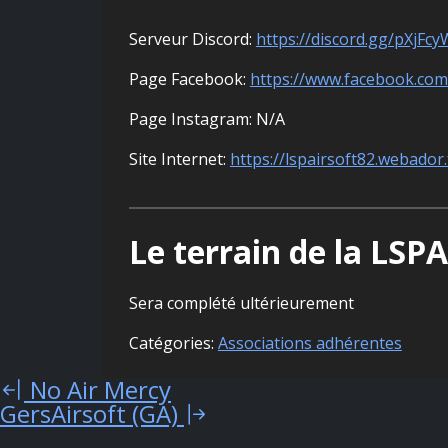
Serveur Discord:
https://discord.gg/pXjFcy
Page Facebook:
https://www.facebook.com
Page Instagram: N/A
Site Internet:
https://lspairsoft82.webador.
Le terrain de la LSP
Sera complété ultérieurement
Catégories:
Associations adhérentes
No Air Mercy
Navigation
GersAirsoft (GA)
de