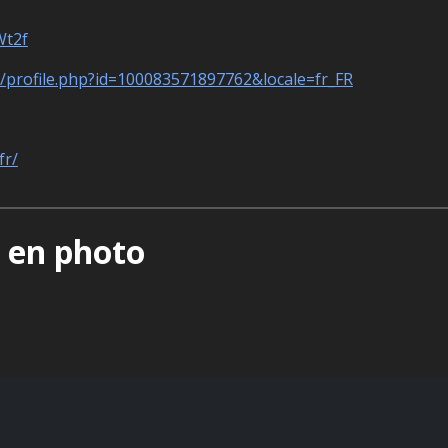
Wt2f
/profile.php?id=100083571897762&locale=fr_FR
fr/
A en photo