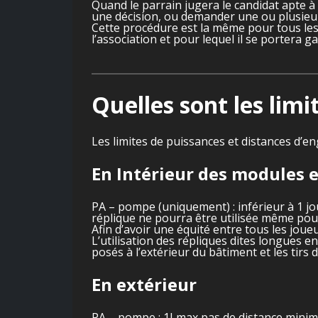
Quand le parrain jugera le candidat apte à
une décision, ou demander une ou plusieur
Cette procédure est la même pour tous le
l’association et pour lequel il se portera ga
Quelles sont les limi
Les limites de puissances et distances d’en
En Intérieur des modules 
PA – pompe (uniquement) : inférieur à 1 j
réplique ne pourra être utilisée même pour 
Afin d’avoir une équité entre tous les joueu
L’utilisation des répliques dites longues e
posés à l’extérieur du bâtiment et les tirs 
En extérieur
PA – pompe : 1J max pas de distance minimu