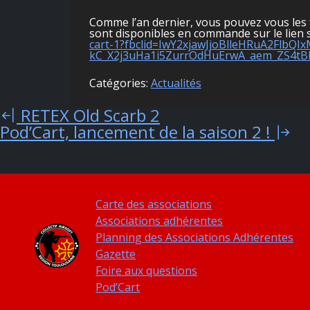
Comme l’an dernier, vous pouvez vous les 
sont disponibles en commande sur le lien 
cart-1?fbclid=IwY2xjawJjoBlleHRuA2Fl
kC_X2j3uHa1i5ZurrOdHuErwA_aem_ZS4t
Catégories:
Actualités
RETEX Old Scarb 2
Navigation
Pod’Cart, lancement de la saison 2 !
de
l’article
Carte des associations
Associations adhérentes
Planning des Associations Adhérentes
Gazette
Foire aux questions
Pod’Cart