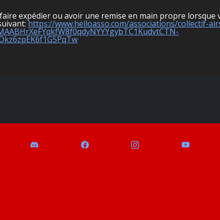
faire expédier ou avoir une remise en main propre lorsque v
suivant:
https://www.helloasso.com/associations/collectif-a
bQIxMAABHrXeFYqkfW8f0qdyNYYYgybTC1KudvtCTN-
BDkz6zpEK6f1G5PqTw