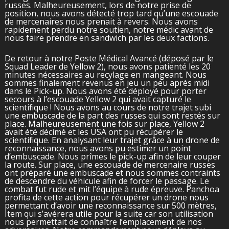
russes. Malheureusement, lors de notre prise de
position, nous avons détecté trop tard qu’une escouade
de mercenaires nous prenait à revers. Nous avons
rapidement perdu notre soutien, notre médic avant de
nous faire prendre en sandwich par les deux factions.
De retour à notre Poste Médical Avancé (déposé par le
Squad Leader de Yellow 2), nous avons patienté les 20
minutes nécessaires au recylage en mangeant. Nous
sommes finalement revenus en jeu un peu après midi
dans le Pick-up. Nous avons été déployé pour porter
secours à l’escouade Yellow 2 qui avait capturé le
scientifique ! Nous avons au cours de notre trajet subi
une embuscade de la part des russes qui sont restés sur
place. Malheureusement une fois sur place, Yellow 2
avait été décimé et les USA ont pu récupérer le
scientifique. En analysant leur trajet grâce à un drone de
reconnaissance, nous avons pu estimer un point
d’embuscade. Nous prîmes le pick-up afin de leur couper
la route. Sur place, une escouade de mercenaire russes
ont préparé une embuscade et nous sommes contraints
de descendre du véhicule afin de forcer le passage. Le
combat fut rude et mit l’équipe à rude épreuve. Panchoa
profita de cette action pour récupérer un drone nous
permettant d’avoir une reconnaissance sur 500 mètres,
Item qui s’avérera utile pour la suite car son utilisation
nous permettait de connaître l’emplacement de nos