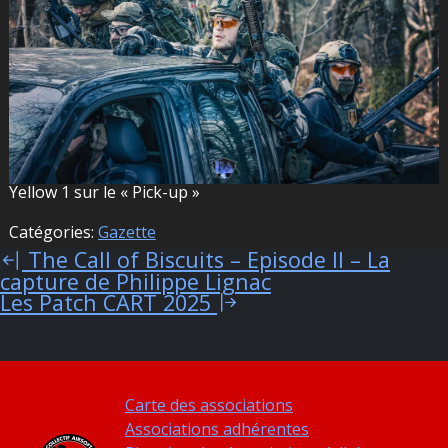
Yellow 1 sur le « Pick-up »
Catégories:
Gazette
The Call of Biscuits – Episode II – La
Navigation
capture de Philippe Lignac
de
Les Patch CART 2025
l’article
Carte des associations
Associations adhérentes