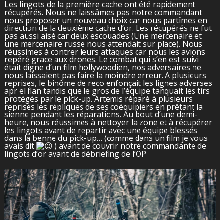
Les lingots de la première cache ont été rapidement
récupérés. Nous ne laissâmes pas notre commandant
nous proposer un nouveau choix car nous partîmes en
direction de la deuxième cache d’or. Les récupérés ne fut
pas aussi aisé car deux escouades (Une mercenaire et
une mercenaire russe nous attendait sur place). Nous
réussimes à contrer leurs attaques car nous les avions
repéré grace aux drones. Le combat qui s’en est suivi
était digne d’un film hollywoodien, nos adversaires ne
nous laissaient pas faire la moindre erreur. A plusieurs
reprises, le binôme de reco enfonçait les lignes adverses
apr el flan tandis que le gros de l’équipe tanquait les tirs
protégés par le pick-up. Artemis réparé à plusieurs
reprises les répliques de ses coéquipiers en prêtant la
sienne pendant les réparations. Au bout d’une demi-
heure, nous réussimes à nettoyer la zone et à récupérer
les lingots avant de repartir avec une équipe blessés
dans la benne du pick-up… (comme dans un film je vous
avais dit
) avant de couvrir notre commandante de
lingots d’or avant de débriefing de l’OP