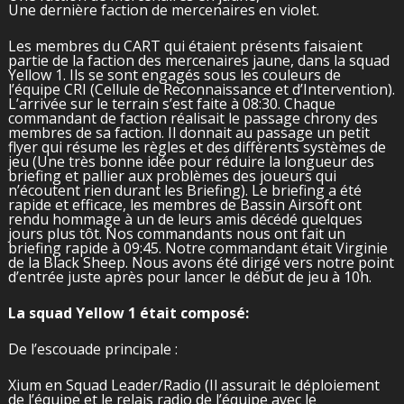
Une dernière faction de mercenaires en violet.
Les membres du CART qui étaient présents faisaient
partie de la faction des mercenaires jaune, dans la squad
Yellow 1. Ils se sont engagés sous les couleurs de
l’équipe CRI (Cellule de Reconnaissance et d’Intervention).
L’arrivée sur le terrain s’est faite à 08:30. Chaque
commandant de faction réalisait le passage chrony des
membres de sa faction. Il donnait au passage un petit
flyer qui résume les règles et des différents systèmes de
jeu (Une très bonne idée pour réduire la longueur des
briefing et pallier aux problèmes des joueurs qui
n’écoutent rien durant les Briefing). Le briefing a été
rapide et efficace, les membres de Bassin Airsoft ont
rendu hommage à un de leurs amis décédé quelques
jours plus tôt. Nos commandants nous ont fait un
briefing rapide à 09:45. Notre commandant était Virginie
de la Black Sheep. Nous avons été dirigé vers notre point
d’entrée juste après pour lancer le début de jeu à 10h.
La squad Yellow 1 était composé:
De l’escouade principale :
Xium en Squad Leader/Radio (Il assurait le déploiement
de l’équipe et le relais radio de l’équipe avec le